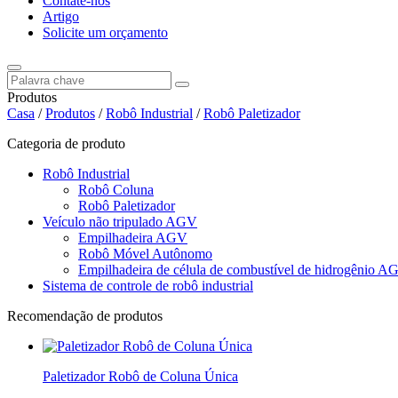
Contate-nos
Artigo
Solicite um orçamento
Produtos
Casa
/
Produtos
/
Robô Industrial
/
Robô Paletizador
Categoria de produto
Robô Industrial
Robô Coluna
Robô Paletizador
Veículo não tripulado AGV
Empilhadeira AGV
Robô Móvel Autônomo
Empilhadeira de célula de combustível de hidrogênio A
Sistema de controle de robô industrial
Recomendação de produtos
Paletizador Robô de Coluna Única