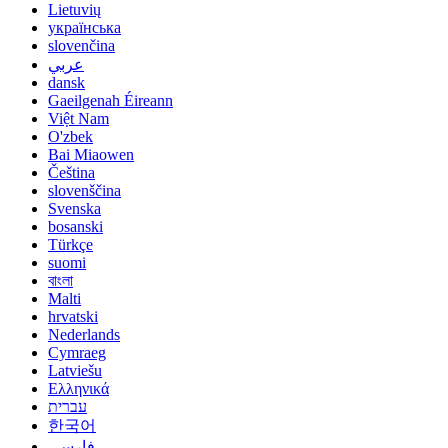
Lietuvių
українська
slovenčina
عربي
dansk
Gaeilgenah Éireann
Việt Nam
O'zbek
Bai Miaowen
Čeština
slovenščina
Svenska
bosanski
Türkçe
suomi
বাংলা
Malti
hrvatski
Nederlands
Cymraeg
Latviešu
Ελληνικά
עברית
한국어
فارسی