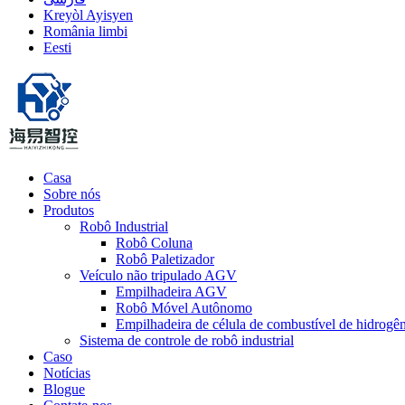
Kreyòl Ayisyen
România limbi
Eesti
Casa
Sobre nós
Produtos
Robô Industrial
Robô Coluna
Robô Paletizador
Veículo não tripulado AGV
Empilhadeira AGV
Robô Móvel Autônomo
Empilhadeira de célula de combustível de hidrog
Sistema de controle de robô industrial
Caso
Notícias
Blogue