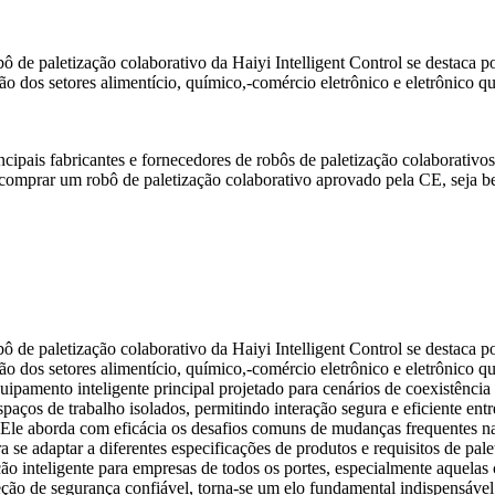
ô de paletização colaborativo da Haiyi Intelligent Control se destaca por
dos setores alimentício, químico,-comércio eletrônico e eletrônico qu
ncipais fabricantes e fornecedores de robôs de paletização colaborati
i comprar um robô de paletização colaborativo aprovado pela CE, seja b
ô de paletização colaborativo da Haiyi Intelligent Control se destaca por
dos setores alimentício, químico,-comércio eletrônico e eletrônico qu
amento inteligente principal projetado para cenários de coexistência
paços de trabalho isolados, permitindo interação segura e eficiente ent
o. Ele aborda com eficácia os desafios comuns de mudanças frequentes n
ra se adaptar a diferentes especificações de produtos e requisitos de
zação inteligente para empresas de todos os portes, especialmente aquel
eção de segurança confiável, torna-se um elo fundamental indispensável 