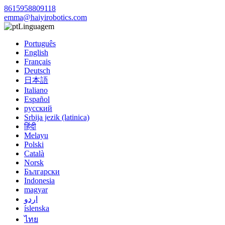
8615958809118
emma@haiyirobotics.com
Linguagem
Português
English
Français
Deutsch
日本語
Italiano
Español
русский
Srbija jezik (latinica)
हिंदी
Melayu
Polski
Català
Norsk
Български
Indonesia
magyar
اردو
íslenska
ไทย