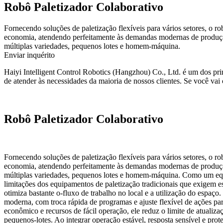
Robô Paletizador Colaborativo
Fornecendo soluções de paletização flexíveis para vários setores, o rob
economia, atendendo perfeitamente às demandas modernas de produção 
múltiplas variedades, pequenos lotes e homem-máquina.
Enviar inquérito
Haiyi Intelligent Control Robotics (Hangzhou) Co., Ltd. é um dos pri
de atender às necessidades da maioria de nossos clientes. Se você va
Robô Paletizador Colaborativo
Fornecendo soluções de paletização flexíveis para vários setores, o rob
economia, atendendo perfeitamente às demandas modernas de produção 
múltiplas variedades, pequenos lotes e homem-máquina. Como um equip
limitações dos equipamentos de paletização tradicionais que exigem es
otimiza bastante o-fluxo de trabalho no local e a utilização do espaç
moderna, com troca rápida de programas e ajuste flexível de ações pa
econômico e recursos de fácil operação, ele reduz o limite de atuali
pequenos-lotes. Ao integrar operação estável, resposta sensível e prot