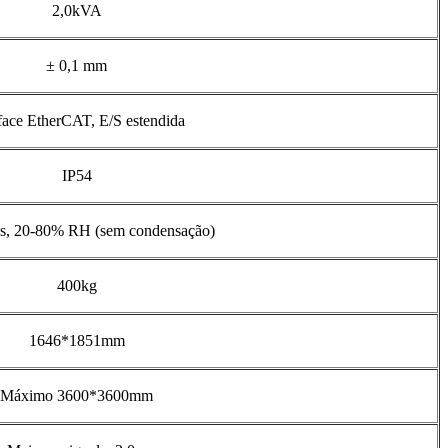
2,0kVA
± 0,1 mm
rface EtherCAT, E/S estendida
IP54
us, 20-80% RH (sem condensação)
400kg
1646*1851mm
Máximo 3600*3600mm